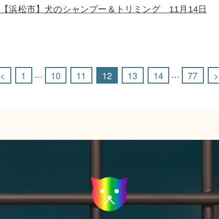
【浜松市】犬のシャンプー＆トリミング 11月14日
<
1
10
11
12
13
14
77
>
…
…