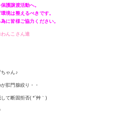
を保護譲渡活動へ。
育環境は整えるべきです。
る為に皆様ご協力ください。
力わんこさん達
ちゃん♪
のが肛門腺絞り・・
断固拒否( *´艸｀)
♡