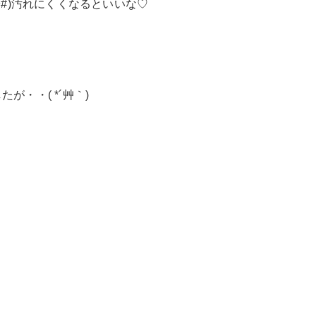
^#)汚れにくくなるといいな♡
・・( *´艸｀)