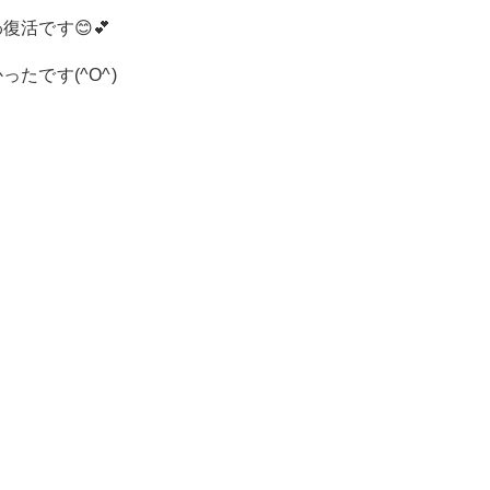
活です😊💕
たです(^O^)