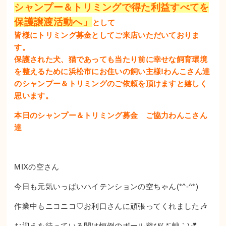
シャンプー＆トリミングで得た利益すべてを
保護譲渡活動へ」
として
皆様にトリミング募金としてご来店いただいておりま
す。
保護された犬、猫であっても当たり前に幸せな飼育環境
を整えるために浜松市にお住いの飼い主様!わんこさん達
のシャンプー＆トリミングのご依頼を頂けますと嬉しく
思います。
本日のシャンプー＆トリミング募金 ご協力わんこさん
達
MIXの空さん
今日も元気いっぱいハイテンションの空ちゃん(*^-^*)
作業中もニコニコ♡お利口さんに頑張ってくれました🎶
お迎えを待っている間は恒例のボール遊び( *´艸｀)💕