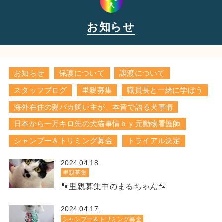
お知らせ
お知らせ
保護について
譲渡について
スタッフブログ
里親募集
職員長と一緒に学ぼう
海外在住の親バカ飼い主が、本音で語る犬事情
日本から一万キロ先の犬猫事情ｂｙ元動物看護師
シャンプー＆トリミング募金
トライアル決定
2024.04.18.
里親募集
🐾里親募集中のまるちゃん🐾
2024.04.17.
シャンプー＆トリミング募金