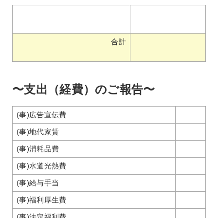
合計
〜支出（経費）のご報告〜
(事)広告宣伝費
(事)地代家賃
(事)消耗品費
(事)水道光熱費
(事)給与手当
(事)福利厚生費
(事)法定福利費