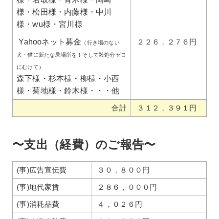
様・松田様・内藤様・中川
様・wu様・宮川様
Yahooネット募金
２２６，２７６円
（行き場のない
犬・猫に新たな居場所を！そして殺処分ゼロ
にむけて）
森下様・杉本様・柳様・小西
様・菊地様・鈴木様・・・他
合計
３１２，３９１円
〜支出（経費）のご報告〜
(事)広告宣伝費
３０，８００円
(事)地代家賃
２８６，０００円
(事)消耗品費
４，０２６円