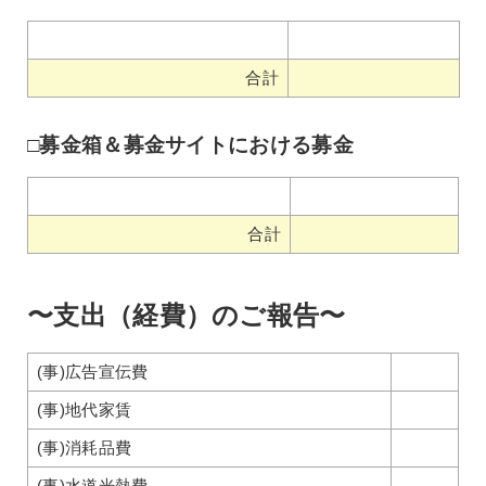
合計
□募金箱＆募金サイトにおける募金
合計
〜支出（経費）のご報告〜
(事)広告宣伝費
(事)地代家賃
(事)消耗品費
(事)水道光熱費