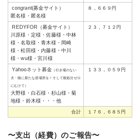
congrant(募金サイト）
８，６６９円
匿名様・匿名様
REDYFOR（募金サイト）
２３，７１２円
川原様・定様・佐藤様・中林
様・名取様・青木様・岡崎
様・松田様・内藤様・中川
様・wu様・宮川様
Yahooネット募金
１３３，０５９円
（行き場のない
犬・猫に新たな居場所を！そして殺処分ゼロ
にむけて）
大野様・白石様・杉山様・菊
地様・鈴木様・・・他
合計
１７６，６８５円
〜支出（経費）のご報告〜