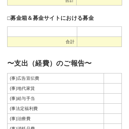
合計
□募金箱＆募金サイトにおける募金
合計
〜支出（経費）のご報告〜
(事)広告宣伝費
(事)地代家賃
(事)給与手当
(事法定福利費
(事)治療費
(事)消耗品費