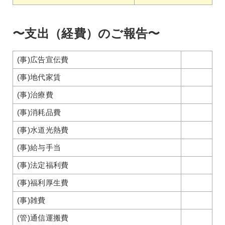
〜支出（経費）のご報告〜
(事)広告宣伝費
(事)地代家賃
(事)治療費
(事)消耗品費
(事)水道光熱費
(事)給与手当
(事)法定福利費
(事)福利厚生費
(事)雑費
(管)通信運搬費