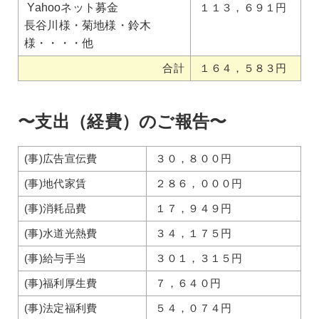
Yahooネット募金
１１３，６９１円
長谷川様・菊地様・鈴木
様・・・・他
合計
１６４，５８３円
〜支出（経費）のご報告〜
(事)広告宣伝費
３０，８００円
(事)地代家賃
２８６，０００円
(事)消耗品費
１７，９４９円
(事)水道光熱費
３４，１７５円
(事)給与手当
３０１，３１５円
(事)福利厚生費
７，６４０円
(事)法定福利費
５４，０７４円