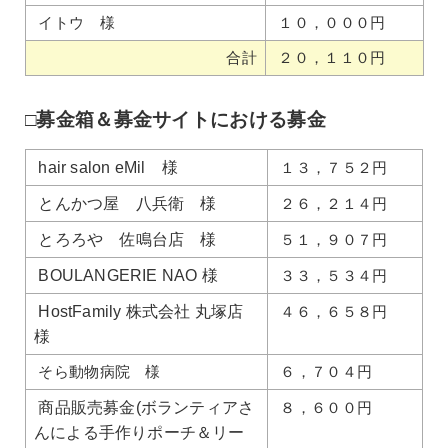
イトウ 様
１０，０００円
合計
２０，１１０円
□募金箱＆募金サイトにおける募金
hair salon eMil 様
１３，７５２円
とんかつ屋 八兵衛 様
２６，２１４円
とろろや 佐鳴台店 様
５１，９０７円
BOULANGERIE NAO 様
３３，５３４円
HostFamily 株式会社 丸塚店
４６，６５８円
様
そら動物病院 様
６，７０４円
商品販売募金(ボランティアさ
８，６００円
んによる手作りポーチ＆リー