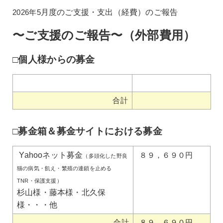
2026年5
月度のご支援・支出（経費）のご報告
〜ご支援のご報告〜（外部費用）
□個人様からの募金
合計
□募金箱＆募金サイトにおける募金
Yahooネット募金
８９，６９０円
（多頭化した野良
猫の病気・飢え・繁殖の連鎖を止める
TNR・保護支援）
杉山様・藤本様・北久保
様・・・他
合計
８９，６９０円