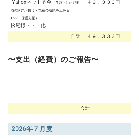
Yahooネット募金
４９，３３３円
（多頭化した野良
猫の病気・飢え・繁殖の連鎖を止める
TNR・保護支援）
松尾様・・・他
合計
４９，３３３円
〜支出（経費）のご報告〜
合計
2026年７月度