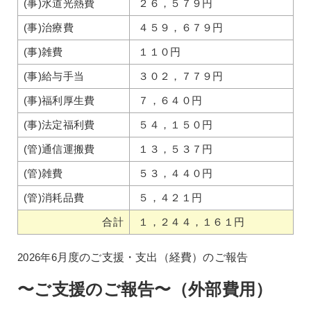
(事)水道光熱費
２６，５７９円
(事)治療費
４５９，６７９円
(事)雑費
１１０円
(事)給与手当
３０２，７７９円
(事)福利厚生費
７，６４０円
(事)法定福利費
５４，１５０円
(管)通信運搬費
１３，５３７円
(管)雑費
５３，４４０円
(管)消耗品費
５，４２１円
合計
１，２４４，１６１円
2026年6
月度のご支援・支出（経費）のご報告
〜ご支援のご報告〜（外部費用）