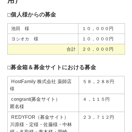
用）
□個人様からの募金
池田 様
１０，０００円
ヨシオカ 様
１０，０００円
合計
２０，０００円
□募金箱＆募金サイトにおける募金
HostFamily 株式会社 薬師店
５８，２８８円
様
congrant(募金サイト）
４，１１５円
匿名様
REDYFOR（募金サイト）
２３，７１２円
川原様・定様・佐藤様・中林
様・名取様・青木様・岡崎