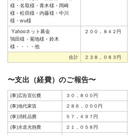
様・名取様・青木様・岡崎
様・松田様・内藤様・中川
様・wu様
Yahooネット募金
２００，８４２円
鴇田様・菊地様・鈴木
様・・・・他
合計
２３８，０８３円
〜支出（経費）のご報告〜
(事)広告宣伝費
３０，８００円
(事)地代家賃
２８６，０００円
(事)消耗品費
５７，４９７円
(事)水道光熱費
２１，０５８円